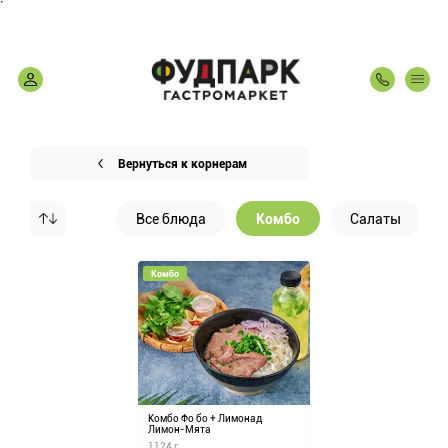
`
Вернуться к корнерам
Все блюда
Комбо
Салаты
Комбо
Комбо Фо бо + Лимонад
Лимон-Мята
1124 г.