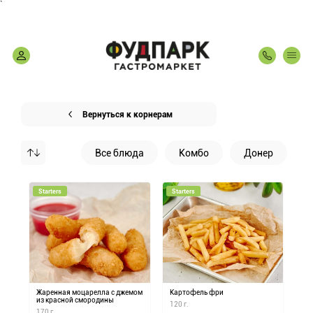
`
Вернуться к корнерам
Все блюда
Комбо
Донер
S
Starters
Starters
Жаренная моцарелла с джемом
Картофель фри
из красной смородины
120 г.
170 г.