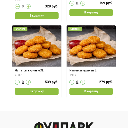
0
159
руб.
0
329
руб.
В корзину
В корзину
Starters
Starters
Наггетсы куриные XL
Наггетсы куриные L
260 г.
130 г.
0
539
руб.
0
279
руб.
В корзину
В корзину