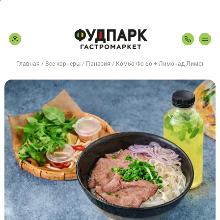
`
Главная
Все корнеры
Паназия
Комбо Фо бо + Лимонад Лимон-Мят