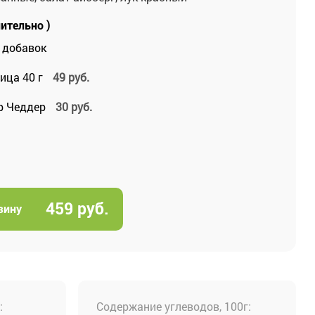
ительно )
 добавок
ица 40 г
49
руб.
р Чеддер
30
руб.
459
руб.
зину
:
Содержание углеводов, 100г: