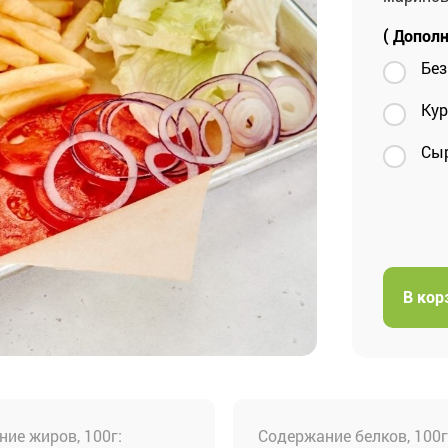
( Дополн
Без
Кур
Сы
В кор
ие жиров, 100г:
Cодержание белков, 100г