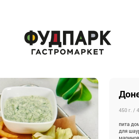
Доне
450 г. /
пита дом
для шау
маринов