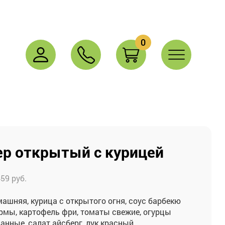
0
р открытый с курицей
459
руб.
ашняя, курица с открытого огня, соус барбекю
рмы, картофель фри, томаты свежие, огурцы
анные, салат айсберг, лук красный