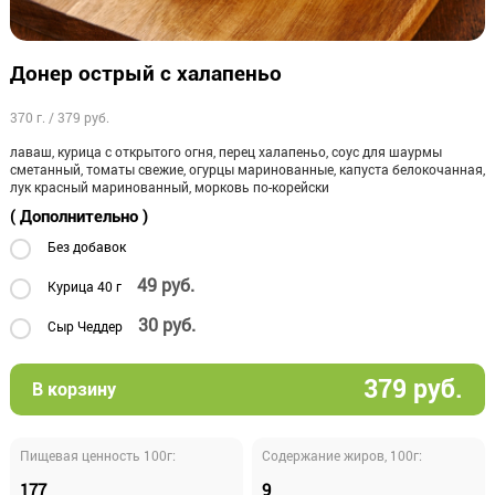
Донер острый с халапеньо
370 г. /
379
руб.
лаваш, курица с открытого огня, перец халапеньо, соус для шаурмы
сметанный, томаты свежие, огурцы маринованные, капуста белокочанная,
лук красный маринованный, морковь по-корейски
( Дополнительно )
Без добавок
49
руб.
Курица 40 г
30
руб.
Сыр Чеддер
379
руб.
В корзину
Пищевая ценность 100г:
Содержание жиров, 100г:
177
9